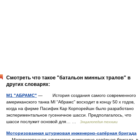
Смотреть что такое "батальон минных тралов" в
других словарях:
M1 "АБРАМС"
— История создания самого современного
американского танка Ml “Абрамс” восходит в концу 50 х годов,
когда на фирме Пасифик Кар Корпорейшн было разработано
экспериментальное гусеничное шасси. Предполагалось, что
шасси послужит основой для… …
Энциклопедия техники
Моторизованная штурмовая инженерно-сапёрная бригада
— Моторизованная штурмовая инженерно сапёрная бригада в