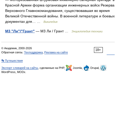
Красной Армии форма организации инженерных войск Резерва
Верховного Главнокомандования, существовавшая во время
Великой Отечественной войны. В военной литературе и боевых
документах для… …
Википедия
М3 "Ли"/"Грант"
— М3 Ли / Грант …
Энциклопедия техники
© Академик, 2000-2026
18+
Обратная связь:
Техподдержка
,
Реклама на сайте
👣 Путешествия
Экспорт словарей на сайты
, сделанные на PHP,
Joomla,
Drupal,
WordPress, MODx.